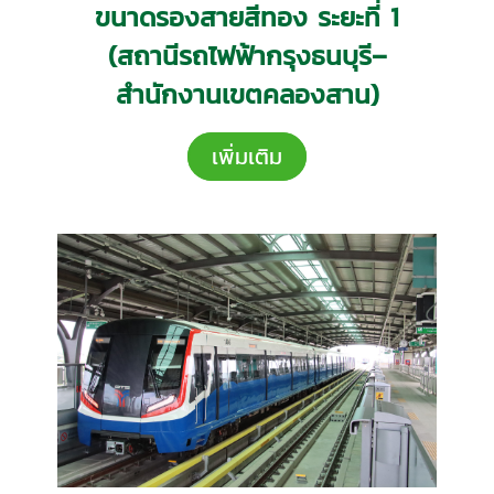
ขนาดรองสายสีทอง ระยะที่ 1
(สถานีรถไฟฟ้ากรุงธนบุรี–
สำนักงานเขตคลองสาน)
เพิ่มเติม