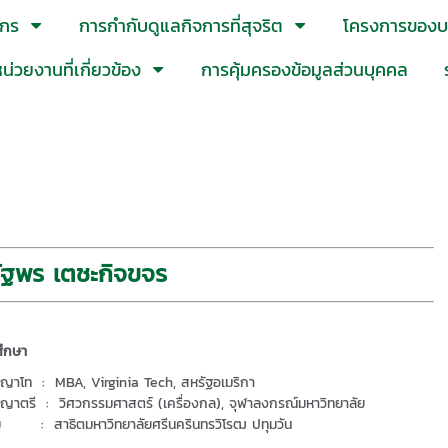
์กร
การกำกับดูแลกิจการที่สุจริต
โครงการของบร
น่วยงานที่เกี่ยวข้อง
การคุ้มครองข้อมูลส่วนบุคคล
ัฐพร เตชะกิจขจร
ศึกษา
ญาโท : MBA, Virginia Tech, สหรัฐอเมริกา
ญาตรี : วิศวกรรมศาสตร์ (เครื่องกล), จุฬาลงกรณ์มหาวิทยาลัย
ม : สาธิตมหาวิทยาลัยศรีนครินทรวิโรฒ ปทุมวัน