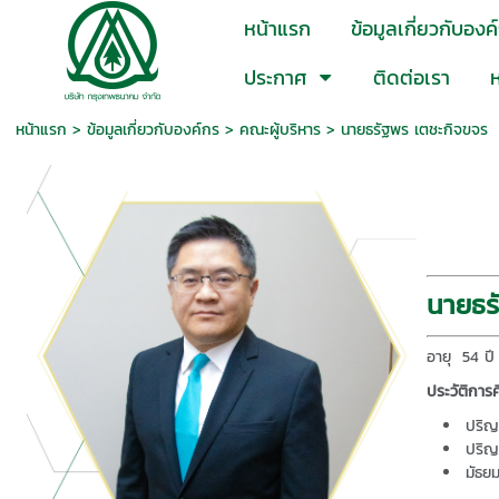
หน้าแรก
ข้อมูลเกี่ยวกับองค
ประกาศ
ติดต่อเรา
ห
หน้าแรก
> ข้อมูลเกี่ยวกับองค์กร >
คณะผู้บริหาร
>
นายธรัฐพร เตชะกิจขจร
นายธร
อายุ 54 ปี
ประวัติการ
ปริญ
ปริญ
มัธย