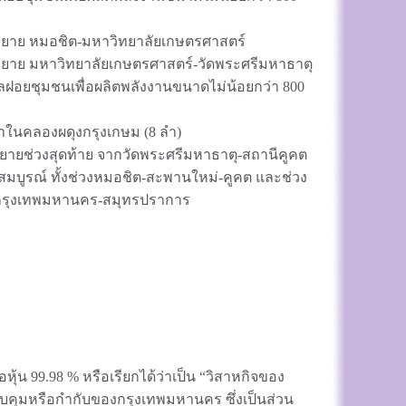
อขยาย หมอชิต-มหาวิทยาลัยเกษตรศาสตร์
อขยาย มหาวิทยาลัยเกษตรศาสตร์-วัดพระศรีมหาธาตุ
ชุมชนเพื่อผลิตพลังงานขนาดไม่น้อยกว่า 800
นคลองผดุงกรุงเกษม (8 ลำ)
ช่วงสุดท้าย จากวัดพระศรีมหาธาตุ-สถานีคูคต
มบูรณ์ ทั้งช่วงหมอชิต-สะพานใหม่-คูคต และช่วง
นี-กรุงเทพมหานคร-สมุทรปราการ
้น 99.98 % หรือเรียกได้ว่าเป็น “วิสาหกิจของ
บคุมหรือกำกับของกรุงเทพมหานคร ซึ่งเป็นส่วน