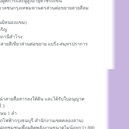
ารและผู้สูงอายุที่ใช้รถเข็น
งมวลชนกรุงเทพมหานครส่วนต่อขยายสายสีลม
ูนย์หนองแขม)
จริญ
สถานีสำโรง
ีเขียวส่วนต่อขยาย แบริ่ง-สมุทรปราการ
สายสื่อสารลงใต้ดิน และได้รับใบอนุญาต
 3
ษม 1 ลำ
ฟฟ้ากรุงธนบุรี-สำนักงานเขตคลองสาน)
ุมชนเพื่อผลิตพลังงานขนาดไม่น้อยกว่า 800